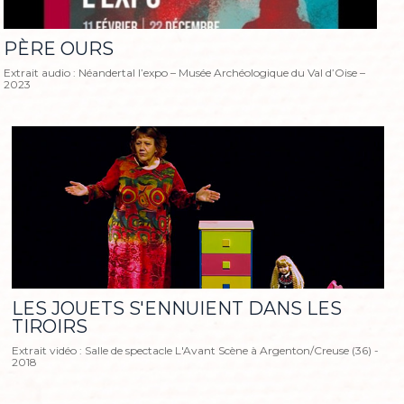
PÈRE OURS
Extrait audio : Néandertal l’expo – Musée Archéologique du Val d’Oise –
2023
LES JOUETS S'ENNUIENT DANS LES
TIROIRS
Extrait vidéo : Salle de spectacle L'Avant Scène à Argenton/Creuse (36) -
2018